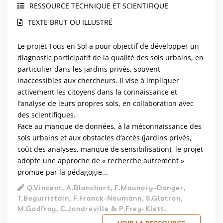
RESSOURCE TECHNIQUE ET SCIENTIFIQUE
TEXTE BRUT OU ILLUSTRÉ
Le projet Tous en Sol a pour objectif de développer un
diagnostic participatif de la qualité des sols urbains, en
particulier dans les jardins privés, souvent
inaccessibles aux chercheurs. Il vise à impliquer
activement les citoyens dans la connaissance et
l’analyse de leurs propres sols, en collaboration avec
des scientifiques.
Face au manque de données, à la méconnaissance des
sols urbains et aux obstacles d’accès (jardins privés,
coût des analyses, manque de sensibilisation), le projet
adopte une approche de « recherche autrement »
promue par la pédagogie...
Q.Vincent, A.Blanchart, F.Maunory-Danger,
T.Beguiristain, F.Franck-Neumann, S.Glatron,
M.Godfroy, C.Jondreville & P.Frey-Klett.