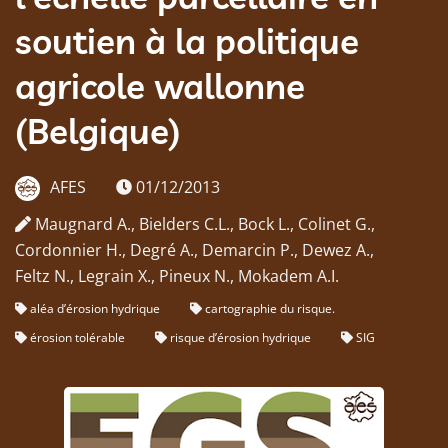
soutien à la politique
agricole wallonne
(Belgique)
AFES
01/12/2013
Maugnard A., Bielders C.L., Bock L., Colinet G.,
Cordonnier H., Degré A., Demarcin P., Dewez A.,
Feltz N., Legrain X., Pineux N., Mokadem A.I.
aléa d’érosion hydrique
cartographie du risque.
érosion tolérable
risque d’érosion hydrique
SIG