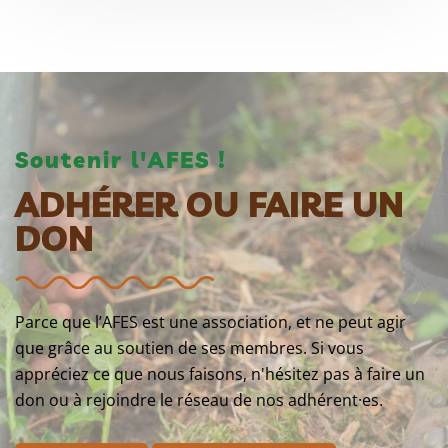
Soutenir l'AFES !
ADHÉRER OU FAIRE UN
DON
Parce que l’AFES est une association, et ne peut agir
que grâce au soutien de ses membres. Si vous
appréciez ce que nous faisons, n'hésitez pas à faire un
don ou à rejoindre le réseau de nos adhérent·es.