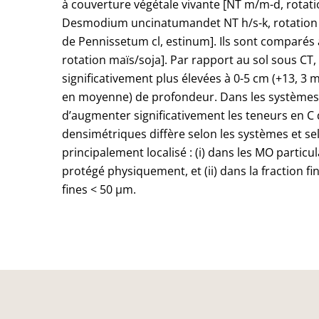
à couverture végétale vivante [NT m/m-d, rotat
Desmodium uncinatumandet NT h/s-k, rotation h
de Pennissetum cl, estinum]. Ils sont comparés 
rotation maïs/soja]. Par rapport au sol sous CT
significativement plus élevées à 0-5 cm (+13, 3 
en moyenne) de profondeur. Dans les systèmes 
d’augmenter significativement les teneurs en C d
densimétriques diffère selon les systèmes et se
principalement localisé : (i) dans les MO particu
protégé physiquement, et (ii) dans la fraction f
fines < 50 µm.