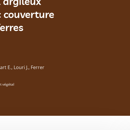
 argileux
c couverture
erres
t E., Louri J., Ferrer
t végétal