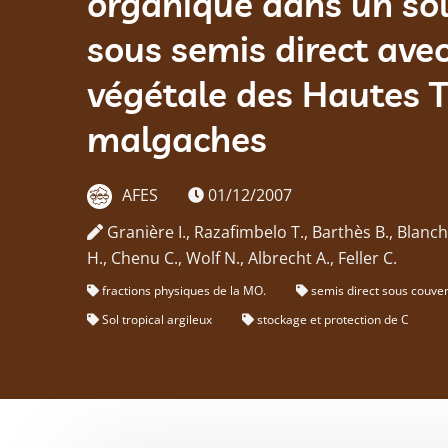
organique dans un sol
sous semis direct ave
végétale des Hautes T
malgaches
AFES
01/12/2007
Granière I., Razafimbelo T., Barthès B., Blanchar
H., Chenu C., Wolf N., Albrecht A., Feller C.
fractions physiques de la MO.
semis direct sous couver
Sol tropical argileux
stockage et protection de C