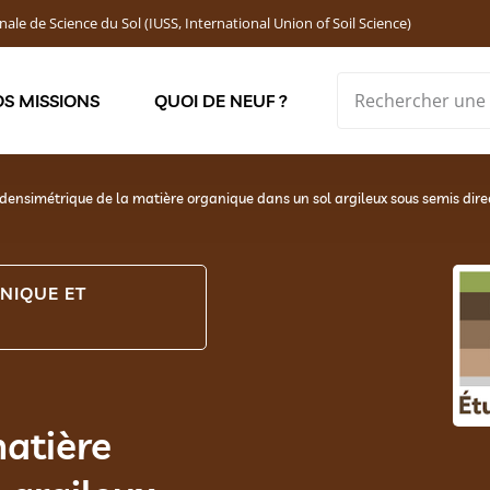
nale de Science du Sol (IUSS, International Union of Soil Science)
S MISSIONS
QUOI DE NEUF ?
Soutenir les jeunes chercheur·ses : Bourses DEMOLON
-densimétrique de la matière organique dans un sol argileux sous semis dir
NIQUE ET
atière