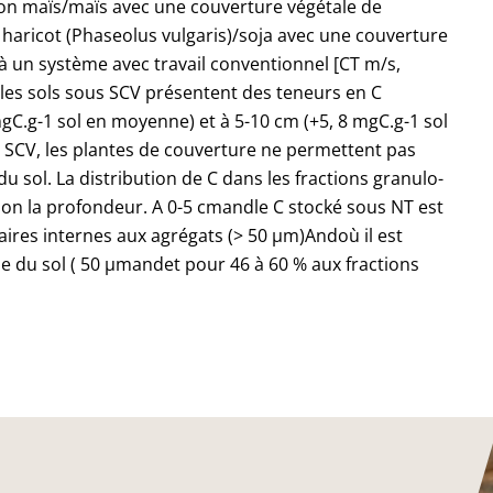
ion maïs/maïs avec une couverture végétale de
aricot (Phaseolus vulgaris)/soja avec une couverture
à un système avec travail conventionnel [CT m/s,
, les sols sous SCV présentent des teneurs en C
mgC.g-1 sol en moyenne) et à 5-10 cm (+5, 8 mgC.g-1 sol
SCV, les plantes de couverture ne permettent pas
u sol. La distribution de C dans les fractions granulo-
lon la profondeur. A 0-5 cmandle C stocké sous NT est
laires internes aux agrégats (> 50 µm)Andoù il est
ine du sol ( 50 µmandet pour 46 à 60 % aux fractions