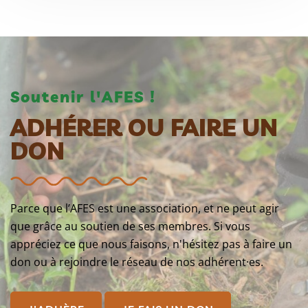
Soutenir l'AFES !
ADHÉRER OU FAIRE UN
DON
Parce que l’AFES est une association, et ne peut agir
que grâce au soutien de ses membres. Si vous
appréciez ce que nous faisons, n'hésitez pas à faire un
don ou à rejoindre le réseau de nos adhérent·es.