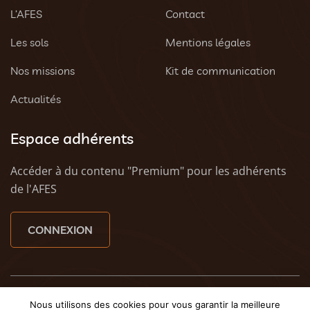
L’AFES
Contact
Les sols
Mentions légales
Nos missions
Kit de communication
Actualités
Espace adhérents
Accéder à du contenu "Premium" pour les adhérents
de l'AFES
CONNEXION
© 2023 AFES - Tous droits réservés - Une création
Tony
Nous utilisons des cookies pour vous garantir la meilleure