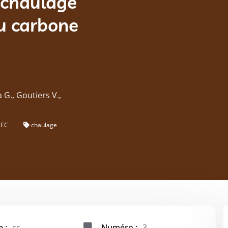
 chaulage
u carbone
a G., Goutiers V.,
CEC
chaulage
 :
cc
Numéro :
3