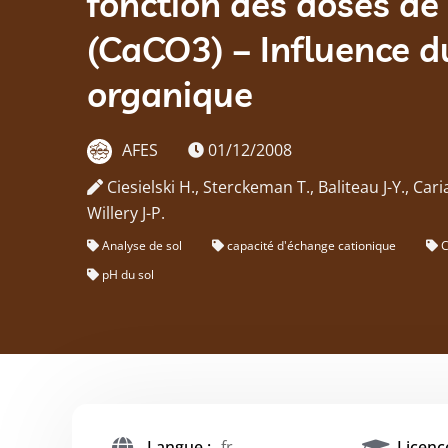
fonction des doses de
(CaCO3) – Influence d
organique
AFES
01/12/2008
Ciesielski H., Sterckeman T., Baliteau J-Y., Cari
Willery J-P.
Analyse de sol
capacité d'échange cationique
pH du sol
Langue :
fr
Licence