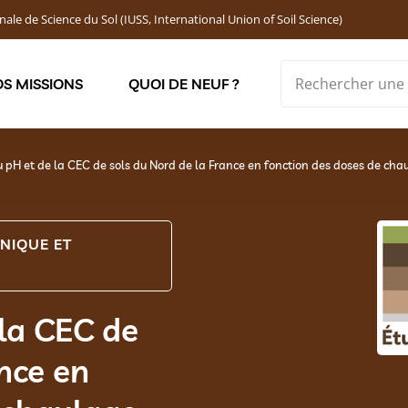
nale de Science du Sol (IUSS, International Union of Soil Science)
S MISSIONS
QUOI DE NEUF ?
Soutenir les jeunes chercheur·ses : Bourses DEMOLON
u pH et de la CEC de sols du Nord de la France en fonction des doses de ch
NIQUE ET
 la CEC de
nce en