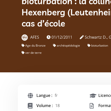
bioturbation : la colli
Hexenberg (Leutenhei
cas d’école
AFES
01/12/2011
Schwartz D., 
Age du Bronze
archéopédologie
bioturbation
ver de terre
Langue :
fr
Licence
Volume :
18
Forma