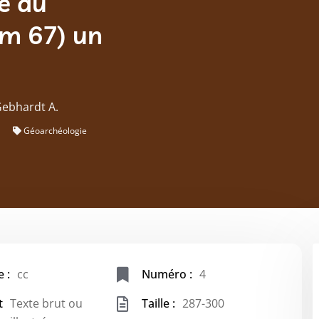
ne du
m 67) un
Gebhardt A.
Géoarchéologie
 :
cc
Numéro :
4
t
Texte brut ou
Taille :
287-300