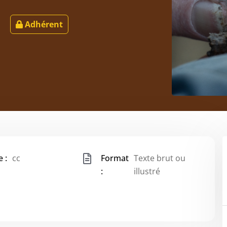
Adhérent
 :
cc
Format
Texte brut ou
:
illustré