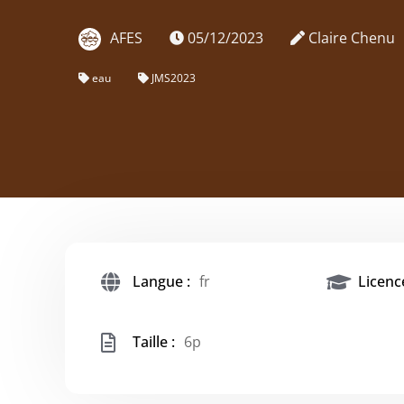
AFES
05/12/2023
Claire Chenu
eau
JMS2023
Langue :
fr
Licence
Taille :
6p