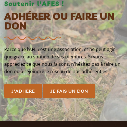
Soutenir l'AFES !
ADHÉRER OU FAIRE UN
DON
Parce que l’AFES est une association, et ne peut agir
que grâce au soutien de ses membres. Si vous
appréciez ce que nous faisons, n'hésitez pas à faire un
don ou à rejoindre le réseau de nos adhérent·es.
J'ADHÈRE
JE FAIS UN DON