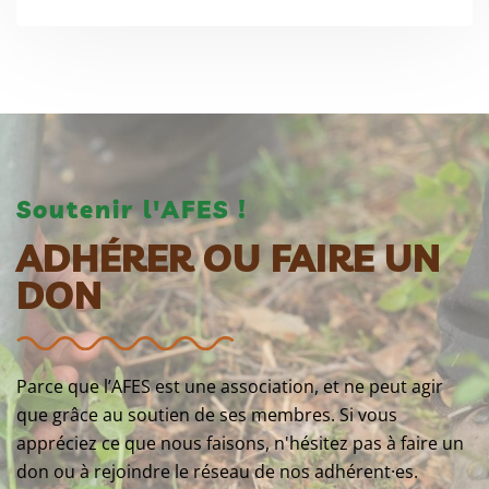
Soutenir l'AFES !
ADHÉRER OU FAIRE UN
DON
Parce que l’AFES est une association, et ne peut agir
que grâce au soutien de ses membres. Si vous
appréciez ce que nous faisons, n'hésitez pas à faire un
don ou à rejoindre le réseau de nos adhérent·es.