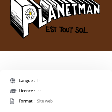
Langue :
fr
Licence :
cc
Format :
Site web