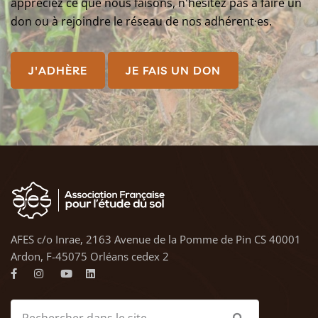
appréciez ce que nous faisons, n'hésitez pas à faire un
don ou à rejoindre le réseau de nos adhérent·es.
J'ADHÈRE
JE FAIS UN DON
AFES c/o Inrae, 2163 Avenue de la Pomme de Pin CS 40001
Ardon, F-45075 Orléans cedex 2