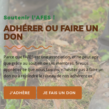
Soutenir l'AFES !
ADHÉRER OU FAIRE UN
DON
Parce que l’AFES est une association, et ne peut agir
que grâce au soutien de ses membres. Si vous
appréciez ce que nous faisons, n'hésitez pas à faire un
don ou à rejoindre le réseau de nos adhérent·es.
J'ADHÈRE
JE FAIS UN DON