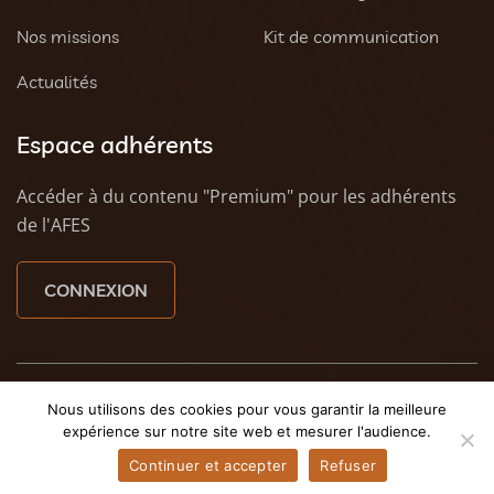
Nos missions
Kit de communication
Actualités
Espace adhérents
Accéder à du contenu "Premium" pour les adhérents
de l'AFES
CONNEXION
© 2023 AFES - Tous droits réservés - Une création
Tony
Nous utilisons des cookies pour vous garantir la meilleure
Oheix : Agence Web Caen
et
Weezy - Agence web à
expérience sur notre site web et mesurer l'audience.
Caen
Continuer et accepter
Refuser