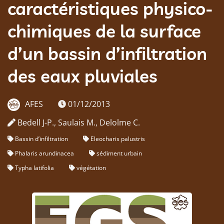
caractéristiques physico-
chimiques de la surface
d’un bassin d’infiltration
des eaux pluviales
AFES
01/12/2013
Bedell J-P., Saulais M., Delolme C.
Bassin d’infiltration
Eleocharis palustris
Phalaris arundinacea
sédiment urbain
Typha latifolia
végétation