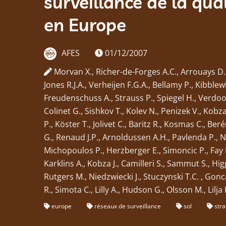
surveillance de la qual
en Europe
AFES
01/12/2007
Morvan X., Richer-de-Forges A.C., Arrouays D.,
Jones R.J.A., Verheijen F.G.A., Bellamy P., Kibble
Freudenschuss A., Strauss P., Spiegel H., Verdood
Colinet G., Sishkov T., Kolev N., Penizek V., Kobza
P., Köster T., Jolivet C., Baritz R., Kosmas C., Ber
G., Renaud J.P., Arnoldussen A.H., Pavlenda P., Ne
Michopoulos P., Herzberger E., Simoncic P., Fay D
Karklins A., Kobza J., Camilleri S., Sammut S., Hig
Rutgers M., Niedzwiecki J., Stuczynski T.C. , Gon
R., Simota C., Lilly A., Hudson G., Olsson M., Lilja 
europe
réseaux de surveillance
sol
stra