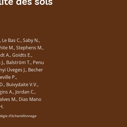
ité des sols
 Le Bas C., Saby N.,
white M., Stephens M.,
t A., Goidts E.,
 J., Balström T., Penu
ényi Üveges J., Becher
ville P.,
., Buivydaite V.V.,
gins A., Jordan C.,
calves M., Dias Mano
H.
tégie d'échantillonnage