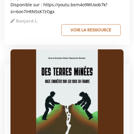
Disponible sur :
https://youtu.be/n4o9WUxob7k?
si=6on7iHtN5sK7zOgx
Ranjard L.
VOIR LA RESSOURCE