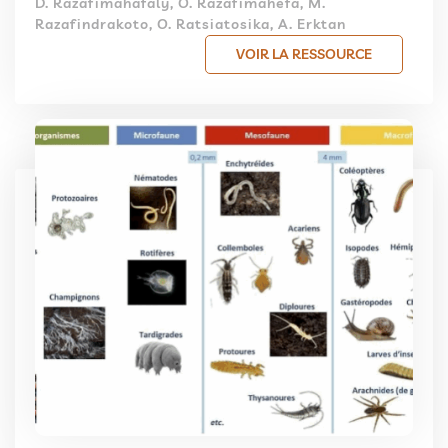
D. Razafimahafaly, O. Razafimahefa, M.
Razafindrakoto, O. Ratsiatosika, A. Erktan
VOIR LA RESSOURCE