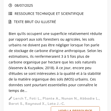
08/07/2025
RESSOURCE TECHNIQUE ET SCIENTIFIQUE
TEXTE BRUT OU ILLUSTRÉ
Bien qu’ils occupent une superficie relativement réduite
par rapport aux sols forestiers ou agricoles, les sols
urbains ne doivent pas être négliger lorsque l’on parle
de stockage de carbone d’origine anthropique. Selon les
estimations, ils renfermeraient 3 à 5 fois plus de
carbone organique par hectare que les sols naturels
(Vasenev & Kuzyakov, 2018). À ce jour, encore peu
d’études se sont intéressées à la qualité et à la stabilité
de la matière organique des sols (MOS) urbains. Ces
données sont pourtant essentielles pour connaître le
temps de...
Lerch T., Foti L., Plante A., Nunan N., Abbadie L.,
Barot S., Raynaud X., Lata J.-C.