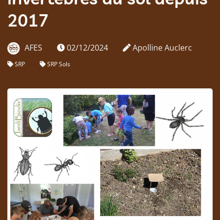
2017
AFES
02/12/2024
Apolline Auclerc
SRP
SRP Sols