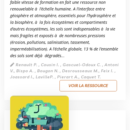
faible vitesse de formation en fait une ressource non
renouvelable à l’échelle humaine. A l’interface entre
géosphère et atmosphère, essentiels pour l’hydrosphère et
la biosphère, à la fois écosystèmes et compartiments
d’autres écosystèmes, les sols sont indispensables à la vie
mais fragiles et exposés à de nombreuses pressions
(érosion, pollutions, salinisation, tassement,
imperméabilisation). A l’échelle globale, 13 % de l’ensemble
des sols sont déjà dégradés...
Renault P. , Cousin I. , Gascuel-Odoux C. , Antoni
V., Bispo A. , Bougon N. , Desrousseaux M., Feix I. ,
Joassard I., LavilleP. , Pierart A., Caquet T.
VOIR LA RESSOURCE