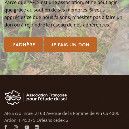
Parce que l’AFES est une association, et ne peut agir
que grâce au soutien de ses membres. Si vous
appréciez ce que nous faisons, n'hésitez pas à faire un
don ou à rejoindre le réseau de nos adhérent·es.
J'ADHÈRE
JE FAIS UN DON
AFES c/o Inrae, 2163 Avenue de la Pomme de Pin CS 40001
Ardon, F-45075 Orléans cedex 2