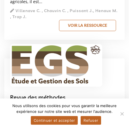
agricoles, il est...
Villenave C. , Chauvin C. , Puissant J., Henaux M.
, Trap J.
VOIR LA RESSOURCE
Revue des méthodes
multiparamétriques pour l’estimation
Nous utilisons des cookies pour vous garantir la meilleure
de la qualité des sols dans le cadre de
expérience sur notre site web et mesurer l'audience.
l’aménagement du territoire
Continuer et accepter
Refuser
15/09/2017