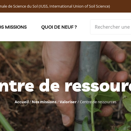
nale de Science du Sol (IUSS, International Union of Soil Science)
S MISSIONS
QUOI DE NEUF ?
Soutenir les jeunes chercheur·ses : Bourses DEMOLON
ntre de ressour
Accueil
/
Nos missions
/
Valoriser
/
Centre de ressources