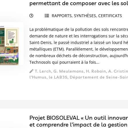
permettant de composer avec les sol
RAPPORTS, SYNTHÈSES, CERTIFICATS
La problématique de la pollution des sols rencontre
demande de nature et les interrogations sur la séc
Saint-Denis, le passé industriel a laissé un lourd 
métalliques (ETM). Parallèlement, le développemen
de nombreux déchets de déconstruction, aujourd’hui
Technosols qui pourraient à la fois...
T. Lerch, G. Meulemans, H. Robain, A. Cristi
l’Humus, le LAB3S, Département de Seine-Saint
Projet BIOSOLEVAL « Un outil innovan
et comprendre l’impact de la gestion