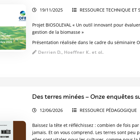
19/11/2025
RESSOURCE TECHNIQUE ET S
Projet BIOSOLEVAL « Un outil innovant pour évaluer 
gestion de la biomasse »
Présentation réalisée dans le cadre du séminaire
Derrien D., Hoeffner K. et al.
Des terres minées – Onze enquêtes su
12/06/2026
RESSOURCE PÉDAGOGIQUE
Baissez la tête et réfléchissez : combien de fois pa
jamais. Et on vous comprend. Les terres sont peu p
elles sont vitales pour les cultures, comme pour la 