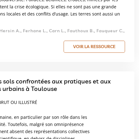
tent la crise écologique. Si elles ne sont pas une grande
ns locales et des conflits d’usage. Les terres sont aussi un
Hersin A., Ferhane L., Carn L., Fauthoux B., Fauqueur C.,
VOIR LA RESSOURCE
s sols confrontées aux pratiques et aux
s urbains à Toulouse
BRUT OU ILLUSTRÉ
maine, en particulier par son rôle dans les
sité. Toutefois, malgré son omniprésence
ent absent des représentations collectives
ientifique, en dehors de disciplines