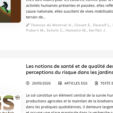
activités humaines présentes et passées, elles reflè
cause nationale, elles suscitent de vives mobilisatio
terrain de...
Tézenas du Montcel A., Clouet E., Dewulf L., 
Pubert M., Schott C., Hamelin M., Sarfati J.
Les notions de santé et de qualité de
perceptions du risque dans les jardin
20/05/2026
ARTICLES EGS
TEXTE 
Le sol constitue un élément central de la survie hu
productions agricoles et le maintien de la biodiver
dans les pratiques quotidiennes, il demeure largem
et occupe une place marginale dans la recherche sc