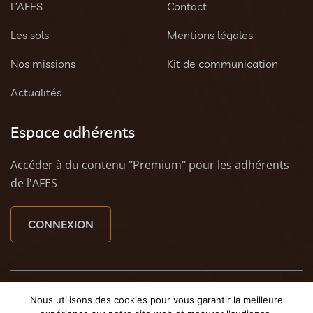
L’AFES
Contact
Les sols
Mentions légales
Nos missions
Kit de communication
Actualités
Espace adhérents
Accéder à du contenu "Premium" pour les adhérents
de l'AFES
CONNEXION
© 2023 AFES - Tous droits réservés - Une création
Tony
Nous utilisons des cookies pour vous garantir la meilleure