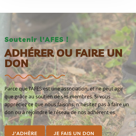
Soutenir l'AFES !
ADHÉRER OU FAIRE UN
DON
Parce que l’AFES est une association, et ne peut agir
que grâce au soutien de ses membres. Si vous
appréciez ce que nous faisons, n'hésitez pas à faire un
don ou à rejoindre le réseau de nos adhérent·es.
J'ADHÈRE
JE FAIS UN DON