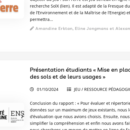
recherche SolX (
lien
). Il est adapté de la Fresque du
de l’Environnement et de la Maîtrise de l’Energie) et
permettra...
Amandine Erktan, Eline Jongmans et Alexa
Présentation étudiants « Mise en pla
des sols et de leurs usages »
01/10/2024
JEU / RESSOURCE PÉDAGOG
Conclusion du rapport : « Pour évaluer et répertorie
données sur un maximum de jeux existants, nous le
d’évaluation que nous avions choisis. Ensuite, nous
simplifier la compréhension et enfin nous avons fai
nous cherchons un moyen de mettre en ligne de faço