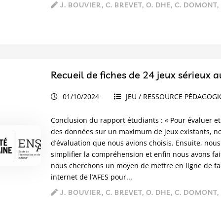
J. BOUVIER, C. BREVET, O. DHE, C. DOMONT,
Recueil de fiches de 24 jeux sérieux a
01/10/2024
JEU / RESSOURCE PÉDAGOG
Conclusion du rapport étudiants : « Pour évaluer et 
des données sur un maximum de jeux existants, nou
d’évaluation que nous avions choisis. Ensuite, nous
simplifier la compréhension et enfin nous avons fai
nous cherchons un moyen de mettre en ligne de faço
internet de l’AFES pour...
J. BOUVIER, C. BREVET, O. DHE, C. DOMONT,