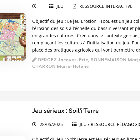
JEU
RESSOURCE INTERACTIVE
Objectif du jeu : Le jeu Erosion TTooL est un jeu co
l’érosion des sols à l’échelle du bassin versant et p
en grandes cultures. Créé dans le contexte gersois
remplaçant les cultures à l’initialisation du jeu. P
place des pratiques agricoles qui vont permettre de l
BERGEZ Jacques-Eric, BONNEMAISON Marjor
CHARRON Marie-Hélène
Jeu sérieux : Soil’i’Terre
28/05/2025
JEU / RESSOURCE PÉDAGOG
Objectif du jeu : Sol’i’Terre est jeu sérieux en lig