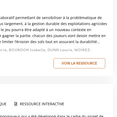
llaboratif permettant de sensibiliser à la problématique de
lus largement, à la gestion durable des exploitations agricoles
, le jeu pourra être adapté à un nouveau contexte en
our gagner la partie, chacun des joueurs vont devoir mettre en
imiter l’érosion des sols tout en assurant la durabilité...
ie, BOURDON Isabelle, DUNN Laurie, MOIREZ-
VOIR LA RESSOURCE
IQUE
RESSOURCE INTERACTIVE
ne monojoueur qui a été développé dans le cadre du projet de