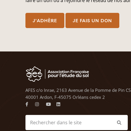
faire un don ou à rejoindre le réseau de nos ad
J'ADHÈRE
JE FAIS UN DON
AFES c/o Inrae, 2163 Avenue de la Pomme de Pin CS
40001 Ardon, F-45075 Orléans cedex 2