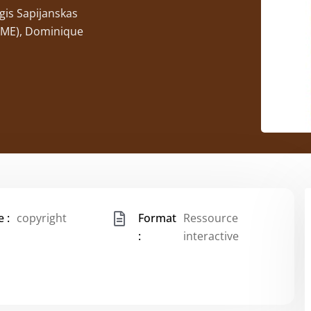
rgis Sapijanskas
DEME), Dominique
 :
copyright
Format
Ressource
:
interactive