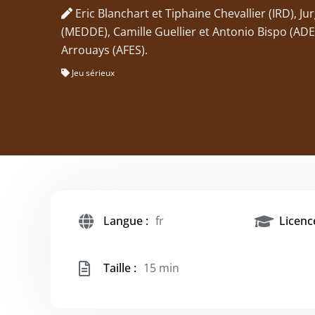
Eric Blanchart et Tiphaine Chevallier (IRD), Ju
(MEDDE), Camille Guellier et Antonio Bispo (A
Arrouays (AFES).
Jeu sérieux
Langue :
fr
Licence
Taille :
15 min