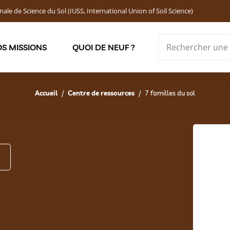
nale de Science du Sol (IUSS, International Union of Soil Science)
S MISSIONS
QUOI DE NEUF ?
Soutenir les jeunes chercheur·ses : Bourses DEMOLON
Accueil
Centre de ressources
7 familles du sol