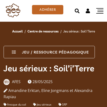
ADHÉRER
Accueil
Centre de ressources
Jeu sérieux : Soil’i’Terre
JEU
/
RESSOURCE PÉDAGOGIQUE
Jeu sérieux : Soil’i’Terre
AFES
28/05/2025
Amandine Erktan, Eline Jongmans et Alexandra
Rapiau
fresque du sol
Jeu sérieux
SRP