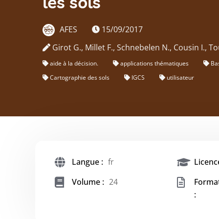
les sols
AFES
15/09/2017
Girot G., Millet F., Schnebelen N., Cousin I., T
aide à la décision.
applications thématiques
Ba
Cartographie des sols
IGCS
utilisateur
Langue :
fr
Licence
Volume :
24
Forma
: