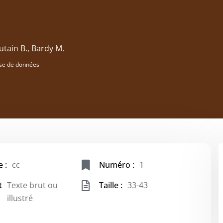
outain B., Bardy M.
se de données
 :
cc
Numéro :
1
t
Texte brut ou
Taille :
33-43
illustré