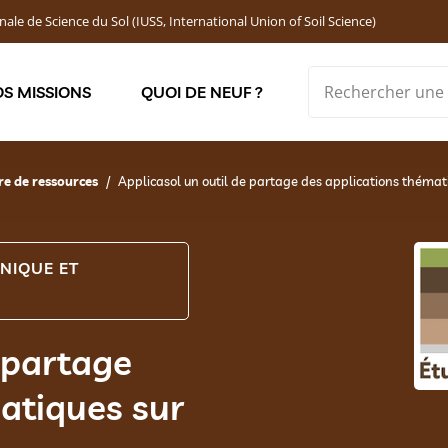
nale de Science du Sol (IUSS, International Union of Soil Science)
S MISSIONS
QUOI DE NEUF ?
Soutenir les jeunes chercheur·ses : Bourses DEMOLON
e de ressources
Applicasol un outil de partage des applications thémati
NIQUE ET
e partage
atiques sur