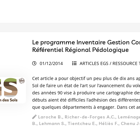
Le programme Inventaire Gestion Cons
Référentiel Régional Pédologique
01/12/2014
ARTICLES EGS / RESSOURCE 
Cet article a pour objectif un peu plus de dix ans 
Sol de faire un état de l’art sur l’avancement du v
des années 90 vise à produire une cartographie des s
débuts aient été difficiles l’adhésion des différente
que quelques départements à engager. Dans cet articl
Laroche B., Richer-de-Forges A.C., Leménage
B., Lehmann S., Tientcheu E., Héliès F., Chenu J