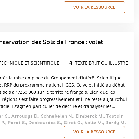
VOIR LA RESSOURCE
ervation des Sols de France : volet
TECHNIQUE ET SCIENTIFIQUE
TEXTE BRUT OU ILLUSTRÉ
après la mise en place du Groupement d’Intérêt Scientifique
olet RRP du programme national IGCS. Ce volet initié au début
ols à 1/250 000 sur le territoire français. Bien que les
s régions s’est faite progressivement et il ne reste aujourd’hui
e il s’agit en particulier de décrire et d’analyser les...
r S., Arrouays D., Schnebelen N., Eimberck M., Toutain
-P., Parot S., Desbourdes S., Girot G., Voltz M., Bardy M.
VOIR LA RESSOURCE