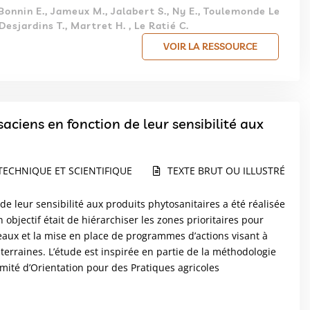
-Bonnin E., Jameux M., Jalabert S., Ny E., Toulemonde Le
Desjardins T., Martret H. , Le Ratié C.
VOIR LA RESSOURCE
saciens en fonction de leur sensibilité aux
TECHNIQUE ET SCIENTIFIQUE
TEXTE BRUT OU ILLUSTRÉ
de leur sensibilité aux produits phytosanitaires a été réalisée
 objectif était de hiérarchiser les zones prioritaires pour
 eaux et la mise en place de programmes d’actions visant à
uterraines. L’étude est inspirée en partie de la méthodologie
ité d’Orientation pour des Pratiques agricoles