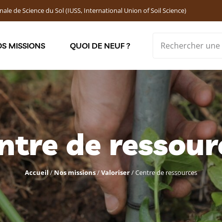
nale de Science du Sol (IUSS, International Union of Soil Science)
S MISSIONS
QUOI DE NEUF ?
Soutenir les jeunes chercheur·ses : Bourses DEMOLON
ntre de ressour
Accueil
/
Nos missions
/
Valoriser
/
Centre de ressources