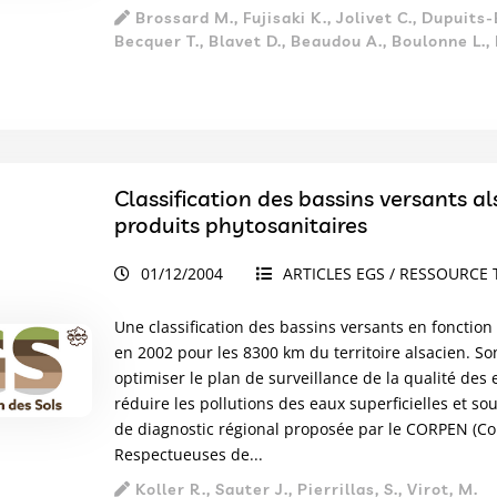
Brossard M., Fujisaki K., Jolivet C., Dupuits
Becquer T., Blavet D., Beaudou A., Boulonne L., 
Classification des bassins versants al
produits phytosanitaires
01/12/2004
ARTICLES EGS / RESSOURCE 
Une classification des bassins versants en fonction 
en 2002 pour les 8300 km du territoire alsacien. Son
optimiser le plan de surveillance de la qualité des
réduire les pollutions des eaux superficielles et so
de diagnostic régional proposée par le CORPEN (Com
Respectueuses de...
Koller R., Sauter J., Pierrillas, S., Virot, M.