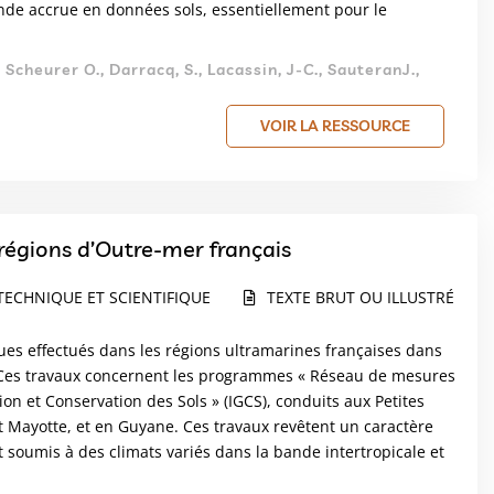
nde accrue en données sols, essentiellement pour le
., Scheurer O., Darracq, S., Lacassin, J-C., SauteranJ.,
VOIR LA RESSOURCE
régions d’Outre-mer français
TECHNIQUE ET SCIENTIFIQUE
TEXTE BRUT OU ILLUSTRÉ
ques effectués dans les régions ultramarines françaises dans
. Ces travaux concernent les programmes « Réseau de mesures
tion et Conservation des Sols » (IGCS), conduits aux Petites
t Mayotte, et en Guyane. Ces travaux revêtent un caractère
nt soumis à des climats variés dans la bande intertropicale et