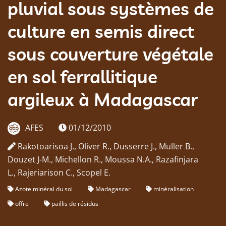
pluvial sous systèmes de
culture en semis direct
sous couverture végétale
en sol ferrallitique
argileux à Madagascar
AFES
01/12/2010
Rakotoarisoa J., Oliver R., Dusserre J., Muller B.,
Douzet J-M., Michellon R., Moussa N.A., Razafinjara
L., Rajeriarison C., Scopel E.
Azote minéral du sol
Madagascar
minéralisation
offre
paillis de résidus