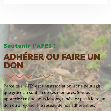
Soutenir l'AFES !
ADHÉRER OU FAIRE UN
DON
Parce que l’AFES est une association, et ne peut agir
que grâce au soutien de ses membres. Si vous
appréciez ce que nous faisons, n'hésitez pas à faire un
don ou à rejoindre le réseau de nos adhérent·es.