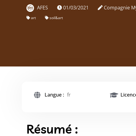
AFES
01/03/2021
Compagnie M
art
soil&art
Langue :
fr
Licence
Résumé :