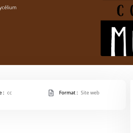
ycélium
 :
cc
Format :
Site web