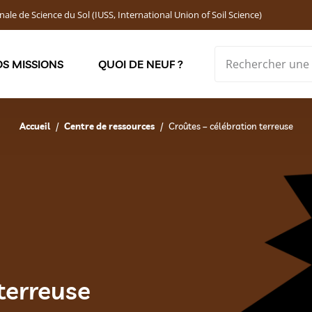
nale de Science du Sol (IUSS, International Union of Soil Science)
S MISSIONS
QUOI DE NEUF ?
Soutenir les jeunes chercheur·ses : Bourses DEMOLON
Accueil
Centre de ressources
Croûtes – célébration terreuse
terreuse