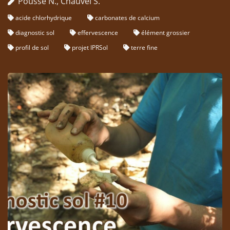
Pousse N., Chauvel S.
acide chlorhydrique
carbonates de calcium
diagnostic sol
effervescence
élément grossier
profil de sol
projet IPRSol
terre fine