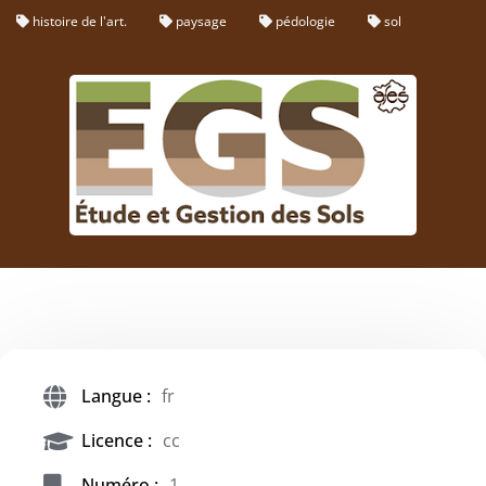
histoire de l'art.
paysage
pédologie
sol
Langue :
fr
Licence :
cc
Numéro :
1