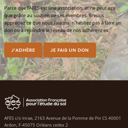
Parce que l’AFES est une association, et ne peut agir
que grâce au soutien de ses membres. Si vous
appréciez ce que nous faisons, n'hésitez pas à faire un
don ou à rejoindre le réseau de nos adhérent·es.
J'ADHÈRE
JE FAIS UN DON
AFES c/o Inrae, 2163 Avenue de la Pomme de Pin CS 40001
Ardon, F-45075 Orléans cedex 2