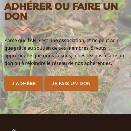
ADHÉRER OU FAIRE UN
DON
Parce que l’AFES est une association, et ne peut agir
que grâce au soutien de ses membres. Si vous
appréciez ce que nous faisons, n'hésitez pas à faire un
don ou à rejoindre le réseau de nos adhérent·es.
J'ADHÈRE
JE FAIS UN DON