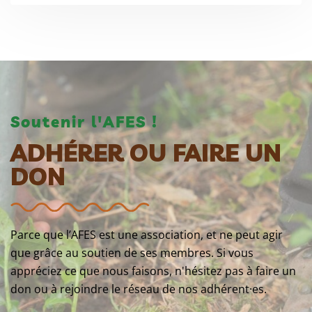
Soutenir l'AFES !
ADHÉRER OU FAIRE UN
DON
Parce que l’AFES est une association, et ne peut agir
que grâce au soutien de ses membres. Si vous
appréciez ce que nous faisons, n'hésitez pas à faire un
don ou à rejoindre le réseau de nos adhérent·es.