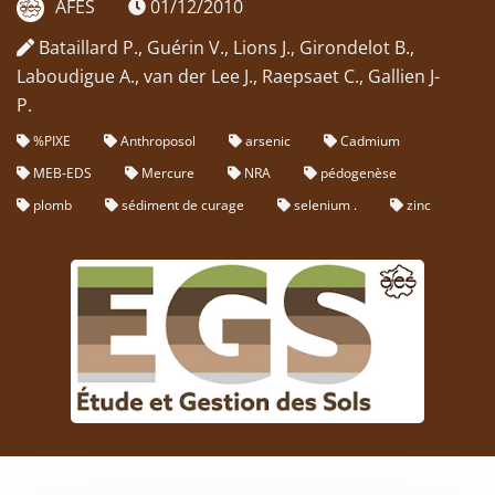
AFES
01/12/2010
Bataillard P., Guérin V., Lions J., Girondelot B.,
Laboudigue A., van der Lee J., Raepsaet C., Gallien J-
P.
%PIXE
Anthroposol
arsenic
Cadmium
MEB-EDS
Mercure
NRA
pédogenèse
plomb
sédiment de curage
selenium .
zinc