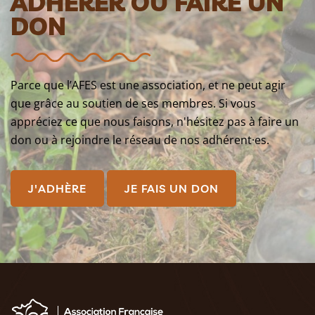
ADHÉRER OU FAIRE UN
DON
Parce que l’AFES est une association, et ne peut agir
que grâce au soutien de ses membres. Si vous
appréciez ce que nous faisons, n'hésitez pas à faire un
don ou à rejoindre le réseau de nos adhérent·es.
J'ADHÈRE
JE FAIS UN DON