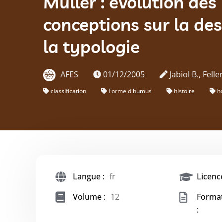
Müller : évolution des
conceptions sur la des
la typologie
AFES
01/12/2005
Jabiol B., Felle
classification
Forme d'humus
histoire
h
Langue :
fr
Licence
Volume :
12
Forma
: