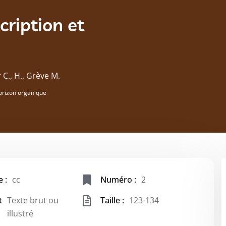
cription et
r C., H., Grève M.
orizon organique
 :
cc
Numéro :
2
t
Texte brut ou
Taille :
123-134
illustré