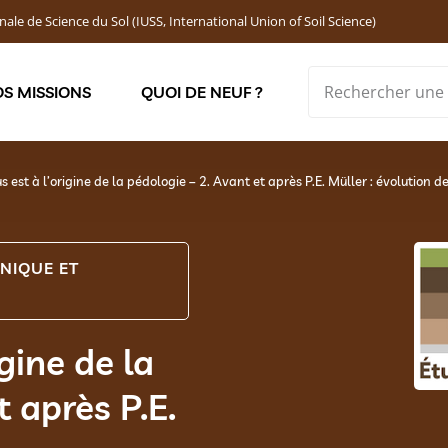
nale de Science du Sol (IUSS, International Union of Soil Science)
S MISSIONS
QUOI DE NEUF ?
Soutenir les jeunes chercheur·ses : Bourses DEMOLON
s est à l’origine de la pédologie – 2. Avant et après P.E. Müller : évolution d
NIQUE ET
gine de la
t après P.E.