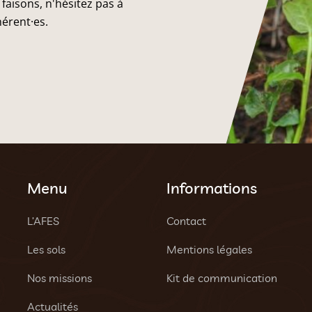
faisons, n'hésitez pas à
hérent·es.
Menu
Informations
L’AFES
Contact
Les sols
Mentions légales
Nos missions
Kit de communication
Actualités