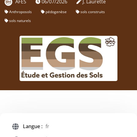
AFES
06/07/2026
J. Laurette
Anthroposols
pédogenèse
sols construits
sols naturels
Langue :
fr