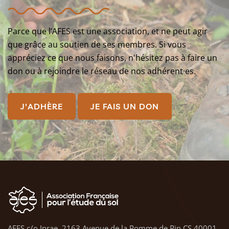
Parce que l’AFES est une association, et ne peut agir
que grâce au soutien de ses membres. Si vous
appréciez ce que nous faisons, n'hésitez pas à faire un
don ou à rejoindre le réseau de nos adhérent·es.
J'ADHÈRE
JE FAIS UN DON
AFES c/o Inrae, 2163 Avenue de la Pomme de Pin CS 40001