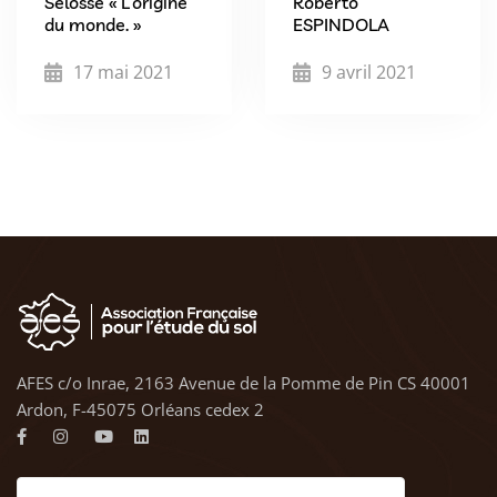
Selosse « L’origine
Roberto
du monde. »
ESPINDOLA
17 mai 2021
9 avril 2021
AFES c/o Inrae, 2163 Avenue de la Pomme de Pin CS 40001
Ardon, F-45075 Orléans cedex 2