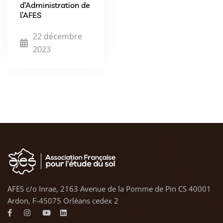
d’Administration de
l’AFES
22 décembre
2023
AFES c/o Inrae, 2163 Avenue de la Pomme de Pin CS 40001
Ardon, F-45075 Orléans cedex 2