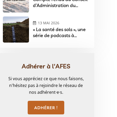
d’Administration du
03/02/2026
13 MAI 2026
« La santé des sols », une
série de podcasts à
l’occasion du Festival Sols
& Arts à Angers
Adhérer à l'AFES
Si vous appréciez ce que nous faisons,
n'hésitez pas à rejoindre le réseau de
nos adhérent·e·s.
ADHÉRER !