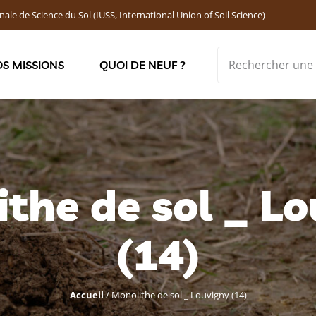
nale de Science du Sol (IUSS, International Union of Soil Science)
S MISSIONS
QUOI DE NEUF ?
Soutenir les jeunes chercheur·ses : Bourses DEMOLON
the de sol _ L
(14)
Accueil
/
Monolithe de sol _ Louvigny (14)