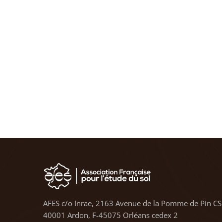
AFES c/o Inrae, 2163 Avenue de la Pomme de Pin CS
40001 Ardon, F-45075 Orléans cedex 2