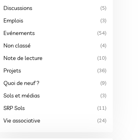
Discussions
(5)
Emplois
(3)
Evénements
(54)
Non classé
(4)
Note de lecture
(10)
Projets
(36)
Quoi de neuf ?
(9)
Sols et médias
(3)
SRP Sols
(11)
Vie associative
(24)