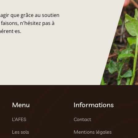
 agir que grâce au soutien
faisons, n'hésitez pas à
hérent·es.
Menu
Informations
L’AFES
Contact
Les sols
Mentions légales