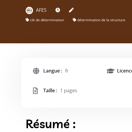
AFES
clé de détermination
détermination de la structure
Langue :
fr
Licence
Taille :
1 pages
Résumé :