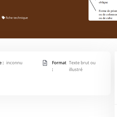
fiche technique
 :
inconnu
Format
Texte brut ou
:
illustré