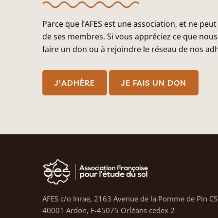
Parce que l’AFES est une association, et ne peut
de ses membres. Si vous appréciez ce que nous 
faire un don ou à rejoindre le réseau de nos ad
J'ADHÈRE
JE FAIS UN DON
AFES c/o Inrae, 2163 Avenue de la Pomme de Pin CS
40001 Ardon, F-45075 Orléans cedex 2