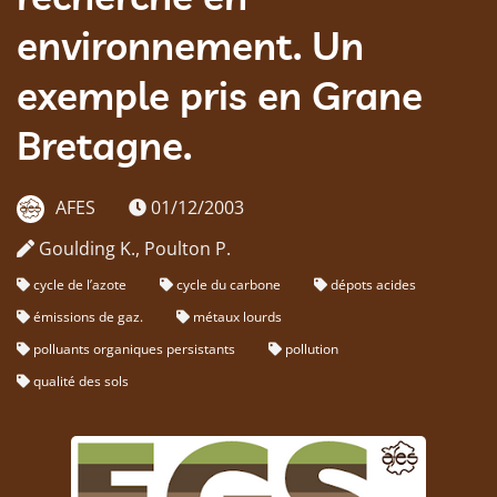
environnement. Un
exemple pris en Grane
Bretagne.
AFES
01/12/2003
Goulding K., Poulton P.
cycle de l’azote
cycle du carbone
dépots acides
émissions de gaz.
métaux lourds
polluants organiques persistants
pollution
qualité des sols