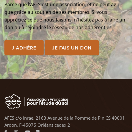
Parce que l’AFES est une association, et ne peut agir
que grâce au soutien de ses membres. Si vous
appréciez ce que nous faisons, n'hésitez pas à faire un
don ou à rejoindre le réseau de nos adhérent·es.
J'ADHÈRE
JE FAIS UN DON
AFES c/o Inrae, 2163 Avenue de la Pomme de Pin CS 40001
Ardon, F-45075 Orléans cedex 2