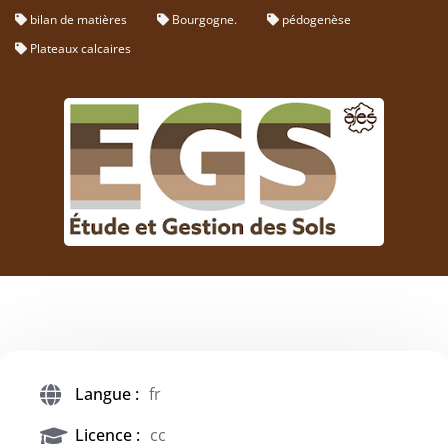
bilan de matières
Bourgogne.
pédogenèse
Plateaux calcaires
Langue :
fr
Licence :
cc