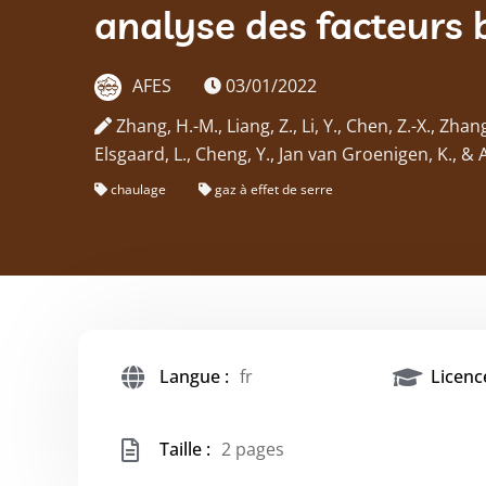
analyse des facteurs 
AFES
03/01/2022
Zhang, H.-M., Liang, Z., Li, Y., Chen, Z.-X., Zhang, 
Elsgaard, L., Cheng, Y., Jan van Groenigen, K., & 
chaulage
gaz à effet de serre
Langue :
fr
Licence
Taille :
2 pages