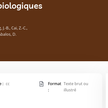
biologiques
J.-B., Cai, Z.-C.,
Abalos, D.
 :
cc
Format
Texte brut ou
:
illustré