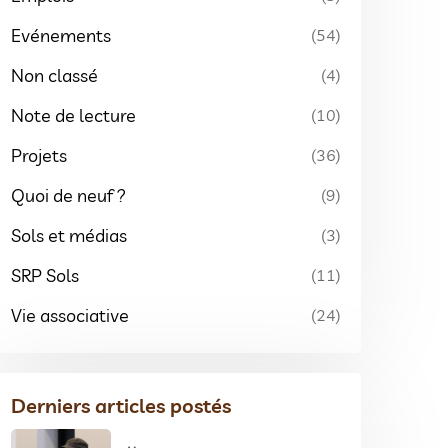
Evénements
(54)
Non classé
(4)
Note de lecture
(10)
Projets
(36)
Quoi de neuf ?
(9)
Sols et médias
(3)
SRP Sols
(11)
Vie associative
(24)
Derniers articles postés