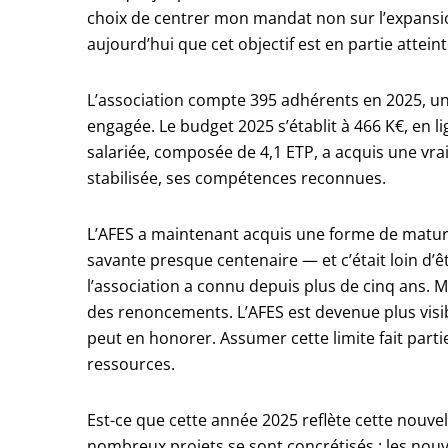
choix de centrer mon mandat non sur l’expansion
aujourd’hui que cet objectif est en partie atteint
L’association compte 395 adhérents en 2025, u
engagée. Le budget 2025 s’établit à 466 K€, en l
salariée, composée de 4,1 ETP, a acquis une vra
stabilisée, ses compétences reconnues.
L’AFES a maintenant acquis une forme de maturi
savante presque centenaire — et c’était loin d
l’association a connu depuis plus de cinq ans. Mai
des renoncements. L’AFES est devenue plus visible
peut en honorer. Assumer cette limite fait part
ressources.
Est-ce que cette année 2025 reflète cette nouve
nombreux projets se sont concrétisés : les nouv