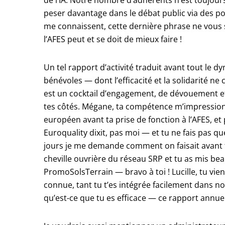
de l’IA. Notre nombre d’adhérents n’est toujour
peser davantage dans le débat public via des po
me connaissent, cette dernière phrase ne vous
l’AFES peut et se doit de mieux faire !
Un tel rapport d’activité traduit avant tout le d
bénévoles — dont l’efficacité et la solidarité ne
est un cocktail d’engagement, de dévouement et
tes côtés. Mégane, ta compétence m’impressionn
européen avant ta prise de fonction à l’AFES, e
Euroquality dixit, pas moi — et tu ne fais pas qu
jours je me demande comment on faisait avant to
cheville ouvrière du réseau SRP et tu as mis be
PromoSolsTerrain — bravo à toi ! Lucille, tu vien
connue, tant tu t’es intégrée facilement dans nos
qu’est-ce que tu es efficace — ce rapport annuel