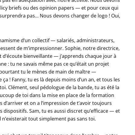
s pas en adéquation avec notre activité. Nous devons
licy briefs ou des opinion papers — et pour ceux qui
 surprendra pas… Nous devons changer de logo ! Oui,
ynamisme d’un collectif — salariés, administrateurs,
 cessent de m’impressionner. Sophie, notre directrice,
 d’écoute bienveillante — j’apprends chaque jour à
e : tu ne savais même pas ce qu’était un projet
t pourtant tu le mènes de main de maître —
e ça ! Fanny, tu es là depuis moins d’un an, et tous les
i. Clément, seul pédologue de la bande, tu as été la
aucoup de toi dans la mise en place de la formation
s d’arriver et on a l’impression de t’avoir toujours
 dispositifs. Sam, tu es aussi discret qu’efficace — et
 n’existerait tout simplement pas sans toi.