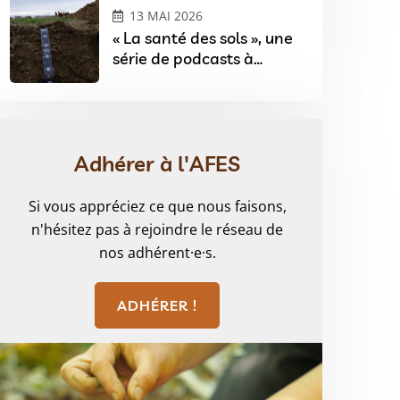
13 MAI 2026
« La santé des sols », une
série de podcasts à
l’occasion du Festival Sols
& Arts à Angers
Adhérer à l'AFES
Si vous appréciez ce que nous faisons,
n'hésitez pas à rejoindre le réseau de
nos adhérent·e·s.
ADHÉRER !