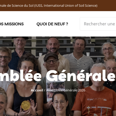
nale de Science du Sol (IUSS, International Union of Soil Science)
S MISSIONS
QUOI DE NEUF ?
Soutenir les jeunes chercheur·ses : Bourses DEMOLON
mblée Générale
Accueil
/
Assemblée Générale 2026