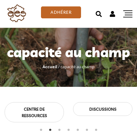
ADHÉRER
capacité au champ
Accueil
/
capacité au champ
CENTRE DE
DISCUSSIONS
RESSOURCES