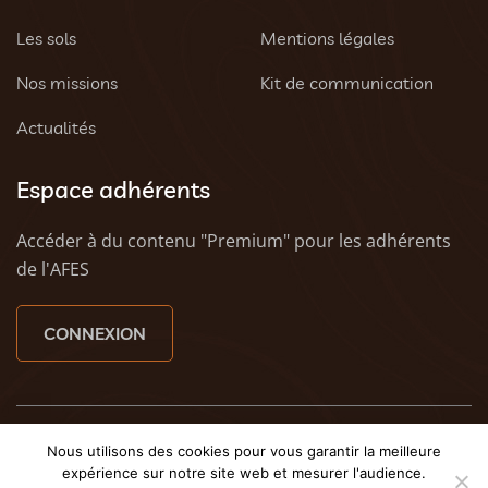
Les sols
Mentions légales
Nos missions
Kit de communication
Actualités
Espace adhérents
Accéder à du contenu "Premium" pour les adhérents
de l'AFES
CONNEXION
© 2023 AFES - Tous droits réservés - Une création
Tony
Nous utilisons des cookies pour vous garantir la meilleure
Oheix : Agence Web Caen
et
Weezy - Agence web à
expérience sur notre site web et mesurer l'audience.