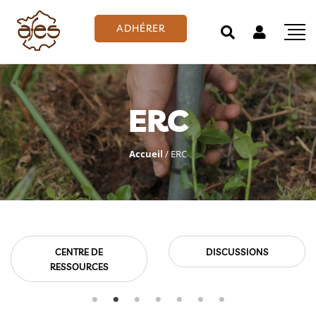
ADHÉRER
ERC
Accueil
/
ERC
CENTRE DE
DISCUSSIONS
RESSOURCES