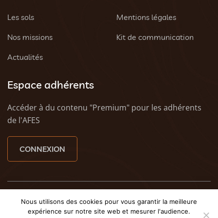
Les sols
Mentions légales
Nos missions
Kit de communication
Actualités
Espace adhérents
Accéder à du contenu "Premium" pour les adhérents
de l'AFES
CONNEXION
© 2023 AFES - Tous droits réservés - Une création
Tony
Nous utilisons des cookies pour vous garantir la meilleure
Oheix : Agence Web Caen
et
Weezy - Agence web à
expérience sur notre site web et mesurer l'audience.