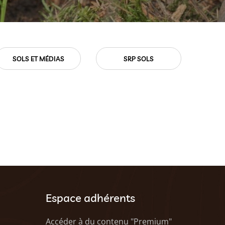
SOLS ET MÉDIAS
SRP SOLS
VIE
Espace adhérents
Accéder à du contenu "Premium"