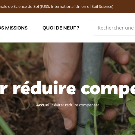
nale de Science du Sol (IUSS, International Union of Soil Science)
S MISSIONS
QUOI DE NEUF ?
Soutenir les jeunes chercheur·ses : Bourses DEMOLON
er réduire comp
Accueil
/
éviter réduire compenser