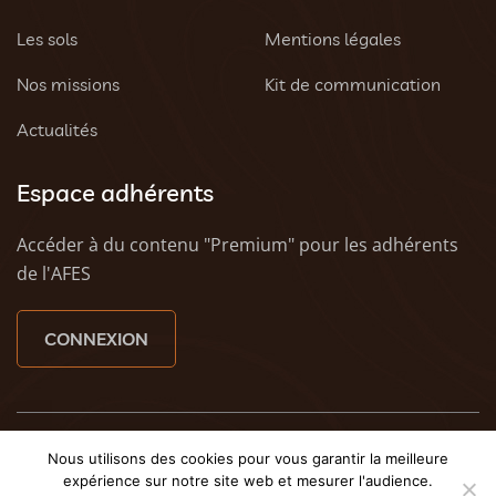
Les sols
Mentions légales
Nos missions
Kit de communication
Actualités
Espace adhérents
Accéder à du contenu "Premium" pour les adhérents
de l'AFES
CONNEXION
© 2023 AFES - Tous droits réservés - Une création
Tony
Nous utilisons des cookies pour vous garantir la meilleure
Oheix : Agence Web Caen
et
Weezy - Agence web à
expérience sur notre site web et mesurer l'audience.