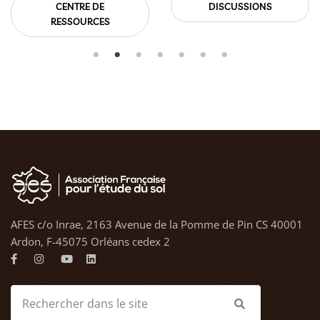
CENTRE DE
DISCUSSIONS
RESSOURCES
AFES c/o Inrae, 2163 Avenue de la Pomme de Pin CS 40001
Ardon, F-45075 Orléans cedex 2